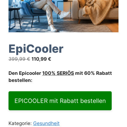
EpiCooler
Ursprünglicher
Aktueller
399,99
€
110,99
€
Preis
Preis
war:
ist:
Den Epicooler
100% SERIÖS
mit 60% Rabatt
399,99 €
110,99 €.
bestellen:
EPICOOLER mit Rabatt bestellen
Kategorie:
Gesundheit