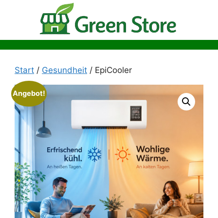
Zum
Inhalt
springen
Start
/
Gesundheit
/ EpiCooler
Angebot!