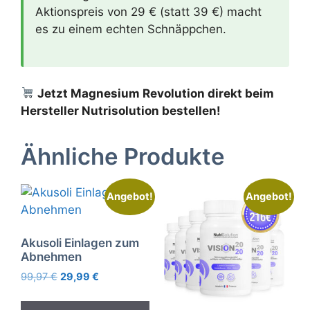
Aktionspreis von 29 € (statt 39 €) macht
es zu einem echten Schnäppchen.
Jetzt Magnesium Revolution direkt beim
Hersteller Nutrisolution bestellen!
Ähnliche Produkte
Angebot!
Angebot!
Akusoli Einlagen zum
Abnehmen
Ursprünglicher
Aktueller
99,97
€
29,99
€
Preis
Preis
war:
ist: