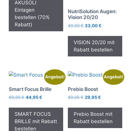
AKUSOLI
99,97 €
29,99 €.
Einlagen
NutriSolution Augen:
bestellen (70%
Vision 20/20
Rabatt)
Ursprünglicher
Aktueller
49,00
€
33,00
€
Preis
Preis
war:
ist:
VISION 20/20 mit
49,00 €
33,00 €.
Rabatt bestellen
Angebot!
Angebot!
Smart Focus Brille
Prebio Boost
Ursprünglicher
Aktueller
Ursprünglicher
Aktueller
89,90
€
44,95
€
49,95
€
29,95
€
Preis
Preis
Preis
Preis
war:
ist:
war:
ist:
SMART FOCUS
Prebio Boost mit
89,90 €
44,95 €.
49,95 €
29,95 €.
BRILLE mit Rabatt
Rabatt bestellen
bestellen