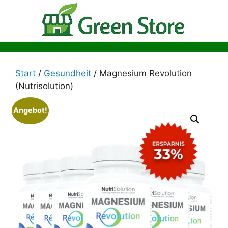
Zum
Inhalt
springen
Start
/
Gesundheit
/ Magnesium Revolution
(Nutrisolution)
Angebot!