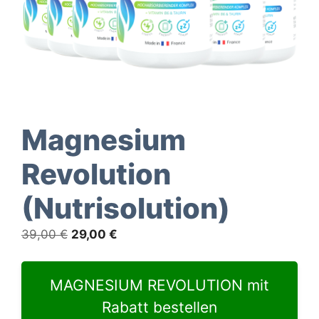
Magnesium
Revolution
(Nutrisolution)
Ursprünglicher
Aktueller
39,00
€
29,00
€
Preis
Preis
war:
ist:
MAGNESIUM REVOLUTION mit
39,00 €
29,00 €.
Rabatt bestellen