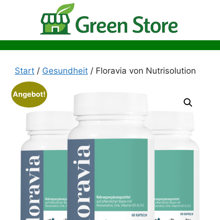
Zum
Inhalt
springen
Start
/
Gesundheit
/ Floravia von Nutrisolution
Angebot!