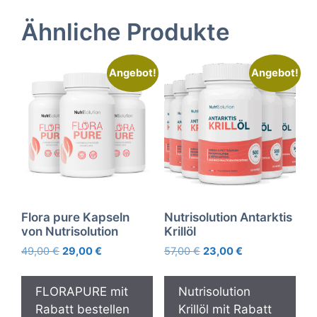
Ähnliche Produkte
Angebot!
Angebot!
Flora pure Kapseln
Nutrisolution Antarktis
von Nutrisolution
Krillöl
Ursprünglicher
Aktueller
Ursprünglicher
Aktueller
49,00
€
29,00
€
57,00
€
23,00
€
Preis
Preis
Preis
Preis
war:
ist:
war:
ist:
FLORAPURE mit
Nutrisolution
49,00 €
29,00 €.
57,00 €
23,00 €.
Rabatt bestellen
Krillöl mit Rabatt