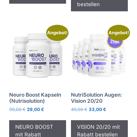
bestellen
Angebot!
Angebot!
Neuro Boost Kapseln
NutriSolution Augen:
(Nutrisolution)
Vision 20/20
Ursprünglicher
Aktueller
Ursprünglicher
Aktueller
99,00
€
29,00
€
49,00
€
33,00
€
Preis
Preis
Preis
Preis
war:
ist:
war:
ist:
NEURO BOOST
VISION 20/20 mit
99,00 €
29,00 €.
49,00 €
33,00 €.
mit Rabatt
Rabatt bestellen