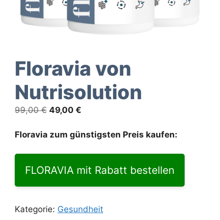
Floravia von
Nutrisolution
Ursprünglicher
Aktueller
99,00
€
49,00
€
Preis
Preis
war:
ist:
Floravia zum günstigsten Preis kaufen:
99,00 €
49,00 €.
FLORAVIA mit Rabatt bestellen
Kategorie:
Gesundheit