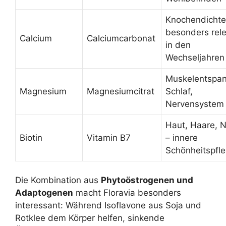
Knochendichte
besonders rel
Calcium
Calciumcarbonat
in den
Wechseljahren
Muskelentspa
Magnesium
Magnesiumcitrat
Schlaf,
Nervensystem
Haut, Haare, 
Biotin
Vitamin B7
– innere
Schönheitspfl
Die Kombination aus
Phytoöstrogenen und
Adaptogenen
macht Floravia besonders
interessant: Während Isoflavone aus Soja und
Rotklee dem Körper helfen, sinkende