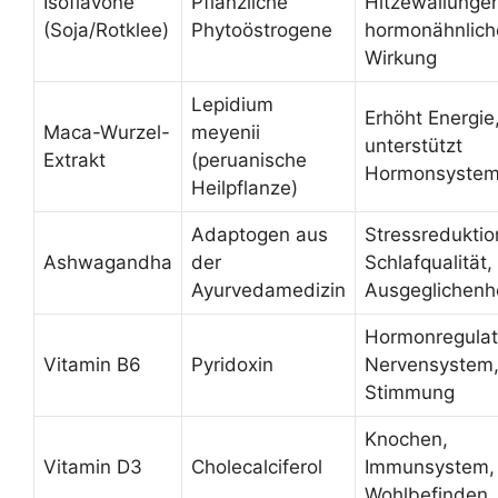
Isoflavone
Pflanzliche
Hitzewallunge
(Soja/Rotklee)
Phytoöstrogene
hormonähnlich
Wirkung
Lepidium
Erhöht Energie
Maca-Wurzel-
meyenii
unterstützt
Extrakt
(peruanische
Hormonsyste
Heilpflanze)
Adaptogen aus
Stressreduktio
Ashwagandha
der
Schlafqualität,
Ayurvedamedizin
Ausgeglichenh
Hormonregulat
Vitamin B6
Pyridoxin
Nervensystem
Stimmung
Knochen,
Vitamin D3
Cholecalciferol
Immunsystem,
Wohlbefinden