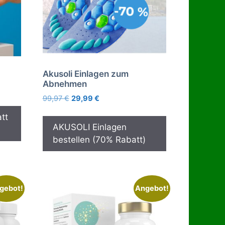
Akusoli Einlagen zum
Abnehmen
Ursprünglicher
Aktueller
99,97
€
29,99
€
Preis
Preis
tt
war:
ist:
AKUSOLI Einlagen
99,97 €
29,99 €.
bestellen (70% Rabatt)
gebot!
Angebot!