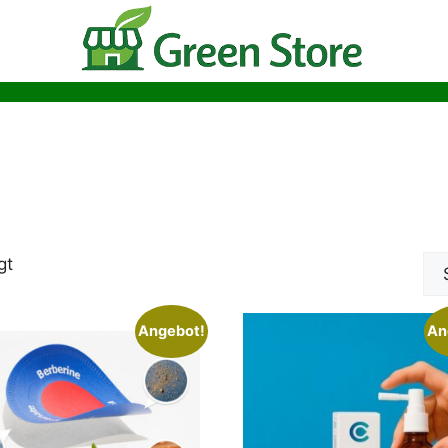
gt
Angebot!
An