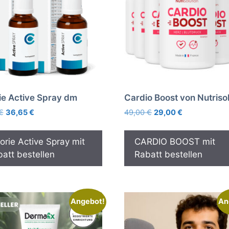
ie Active Spray dm
Cardio Boost von Nutrisol
Ursprünglicher
Aktueller
Ursprünglicher
Aktueller
€
36,65
€
49,00
€
29,00
€
Preis
Preis
Preis
Preis
war:
ist:
war:
ist:
orie Active Spray mit
CARDIO BOOST mit
79,95 €
36,65 €.
49,00 €
29,00 €.
att bestellen
Rabatt bestellen
Angebot!
An