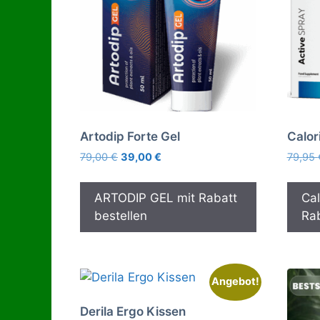
Artodip Forte Gel
Calor
Ursprünglicher
Aktueller
79,00
€
39,00
€
79,95
Preis
Preis
war:
ist:
ARTODIP GEL mit Rabatt
Cal
79,00 €
39,00 €.
bestellen
Rab
Angebot!
Derila Ergo Kissen