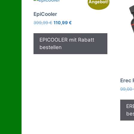
Angebot!
EpiCooler
Ursprünglicher
Aktueller
399,99
€
110,99
€
Preis
Preis
war:
ist:
EPICOOLER mit Rabatt
399,99 €
110,99 €.
bestellen
Erec 
99,00
ER
bes