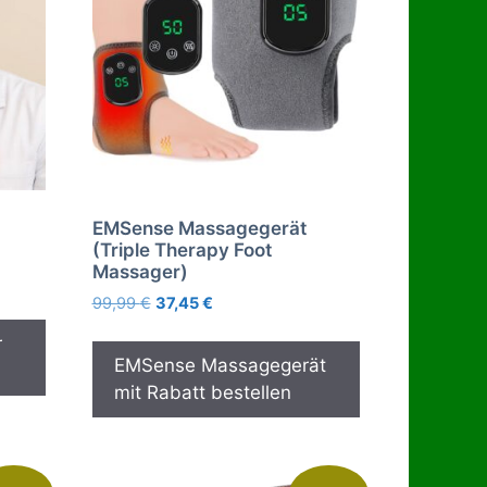
EMSense Massagegerät
(Triple Therapy Foot
Massager)
Ursprünglicher
Aktueller
99,99
€
37,45
€
Preis
Preis
r
war:
ist:
EMSense Massagegerät
99,99 €
37,45 €.
mit Rabatt bestellen