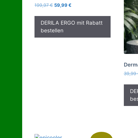
Ursprünglicher
Aktueller
199,97
€
59,99
€
Preis
Preis
war:
ist:
DERILA ERGO mit Rabatt
199,97 €
59,99 €.
bestellen
Derma
39,99
DE
bes