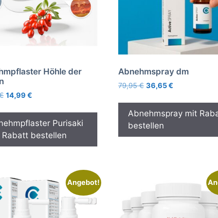
mpflaster Höhle der
Abnehmspray dm
n
Ursprünglicher
Aktueller
79,95
€
36,65
€
Ursprünglicher
Aktueller
€
14,99
€
Preis
Preis
Preis
Preis
war:
ist:
Abnehmspray mit Raba
war:
ist:
79,95 €
36,65 €.
ehmpflaster Purisaki
bestellen
29,99 €
14,99 €.
 Rabatt bestellen
Angebot!
An