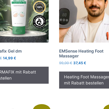
fix Gel dm
EMSense Heating Foot
Massager
Ursprünglicher
Aktueller
€
14,99
€
Ursprünglicher
Aktueller
Preis
Preis
99,00
€
37,45
€
Preis
Preis
war:
ist:
RMAFIX mit Rabatt
war:
ist:
39,99 €
14,99 €.
Heating Foot Massage
tellen
99,00 €
37,45 €.
mit Rabatt bestellen