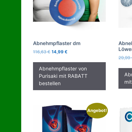
Abnehmpflaster dm
Abneh
Löwe
Ursprünglicher
Aktueller
116,63
€
14,99
€
Preis
Preis
29,99
war:
ist:
Abnehmpflaster von
116,63 €
14,99 €.
Abn
Purisaki mit RABATT
mit
bestellen
Angebot!