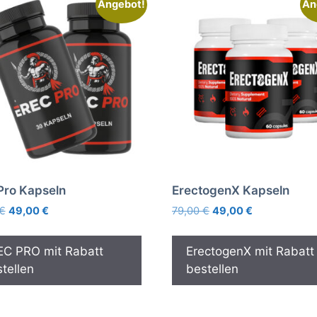
Angebot!
An
Pro Kapseln
ErectogenX Kapseln
Ursprünglicher
Aktueller
Ursprünglicher
Aktueller
€
49,00
€
79,00
€
49,00
€
Preis
Preis
Preis
Preis
war:
ist:
war:
ist:
EC PRO mit Rabatt
ErectogenX mit Rabatt
99,00 €
49,00 €.
79,00 €
49,00 €.
tellen
bestellen