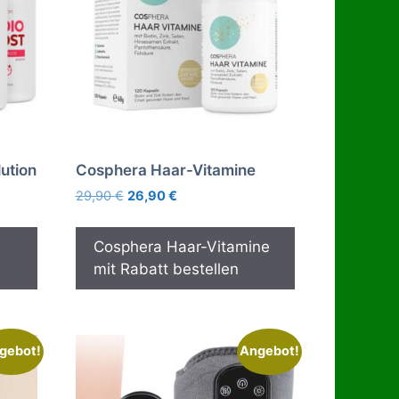
ution
Cosphera Haar-Vitamine
Ursprünglicher
Aktueller
29,90
€
26,90
€
Preis
Preis
war:
ist:
Cosphera Haar-Vitamine
29,90 €
26,90 €.
mit Rabatt bestellen
gebot!
Angebot!