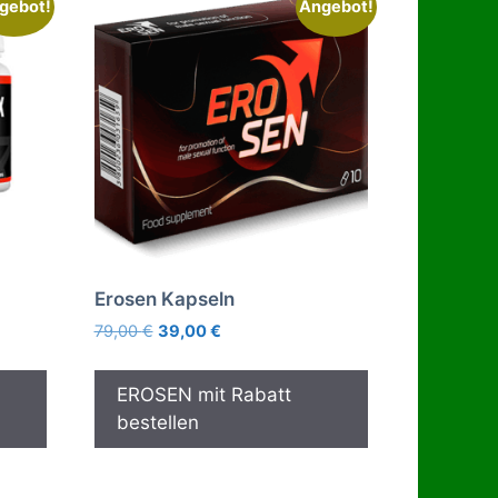
gebot!
Angebot!
Erosen Kapseln
Ursprünglicher
Aktueller
79,00
€
39,00
€
Preis
Preis
war:
ist:
EROSEN mit Rabatt
79,00 €
39,00 €.
bestellen