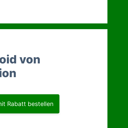
roid von
ion
r
t Rabatt bestellen
.