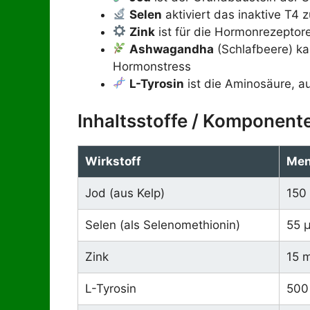
Selen
aktiviert das inaktive T4 
Zink
ist für die Hormonrezeptor
Ashwagandha
(Schlafbeere) ka
Hormonstress
L-Tyrosin
ist die Aminosäure, 
Inhaltsstoffe / Komponent
Wirkstoff
Men
Jod (aus Kelp)
150
Selen (als Selenomethionin)
55 
Zink
15 
L-Tyrosin
500