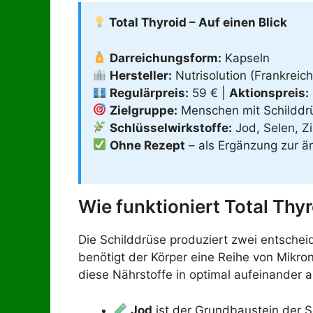
Total Thyroid – Auf einen Blick
Darreichungsform:
Kapseln
Hersteller:
Nutrisolution (Frankreich
Regulärpreis:
59 € |
Aktionspreis:
Zielgruppe:
Menschen mit Schilddr
Schlüsselwirkstoffe:
Jod, Selen, Z
Ohne Rezept
– als Ergänzung zur ä
Wie funktioniert Total Thy
Die Schilddrüse produziert zwei entschei
benötigt der Körper eine Reihe von Mikron
diese Nährstoffe in optimal aufeinander
Jod
ist der Grundbaustein der 