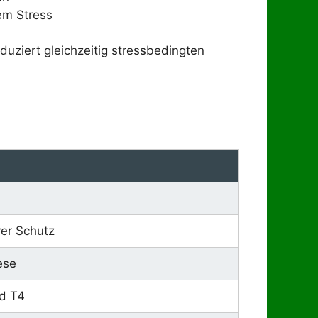
vem Stress
uziert gleichzeitig stressbedingten
ver Schutz
ese
d T4