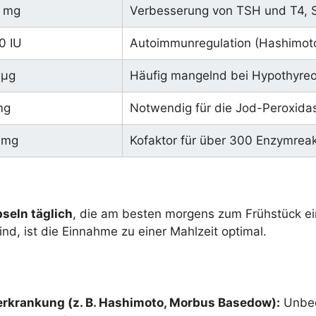
 mg
Verbesserung von TSH und T4, S
0 IU
Autoimmunregulation (Hashimot
 µg
Häufig mangelnd bei Hypothyre
mg
Notwendig für die Jod-Peroxida
 mg
Kofaktor für über 300 Enzymreak
seln täglich
, die am besten morgens zum Frühstück e
sind, ist die Einnahme zu einer Mahlzeit optimal.
erkrankung (z. B. Hashimoto, Morbus Basedow):
Unbed