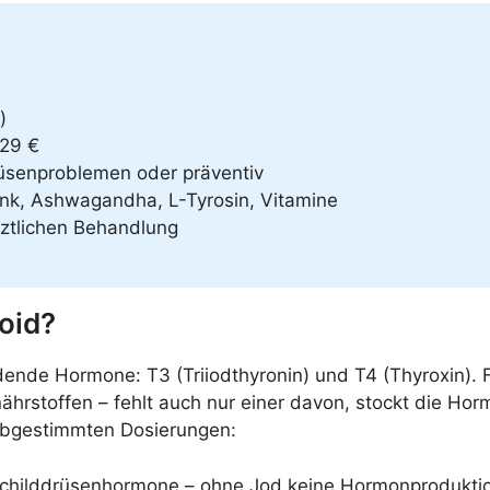
)
29 €
üsenproblemen oder präventiv
ink, Ashwagandha, L-Tyrosin, Vitamine
rztlichen Behandlung
roid?
dende Hormone: T3 (Triiodthyronin) und T4 (Thyroxin). 
ährstoffen – fehlt auch nur einer davon, stockt die Hor
 abgestimmten Dosierungen:
Schilddrüsenhormone – ohne Jod keine Hormonprodukti