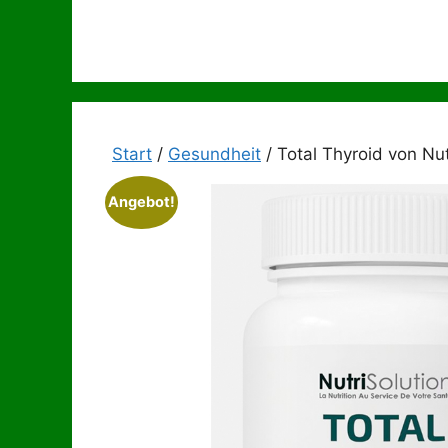
Zum
Inhalt
springen
Start
/
Gesundheit
/ Total Thyroid von Nut
Angebot!