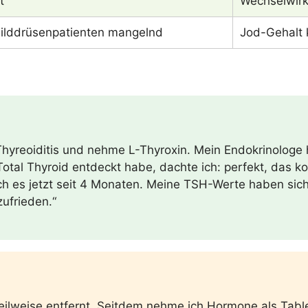
t
Wechselwirk
childdrüsenpatienten mangelnd
Jod-Gehalt 
hyreoiditis und nehme L-Thyroxin. Mein Endokrinologe h
otal Thyroid entdeckt habe, dachte ich: perfekt, das ko
 es jetzt seit 4 Monaten. Meine TSH-Werte haben sich s
zufrieden.“
eilweise entfernt. Seitdem nehme ich Hormone als Table