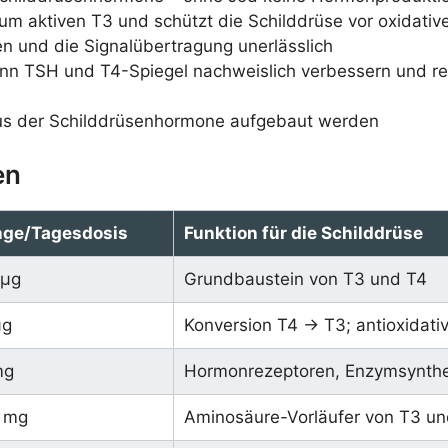
zum aktiven T3 und schützt die Schilddrüse vor oxidati
en und die Signalübertragung unerlässlich
nn TSH und T4-Spiegel nachweislich verbessern und red
aus der Schilddrüsenhormone aufgebaut werden
en
ge/Tagesdosis
Funktion für die Schilddrüse
 µg
Grundbaustein von T3 und T4
µg
Konversion T4 → T3; antioxidati
mg
Hormonrezeptoren, Enzymsynth
 mg
Aminosäure-Vorläufer von T3 un