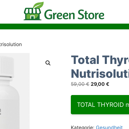
risolution
Total Thy
Nutrisolut
Ursprünglicher
Aktuelle
59,00
€
29,00
€
Preis
Preis
war:
ist:
TOTAL THYROID mi
59,00 €
29,00 €
Kategorie:
Gesundheit