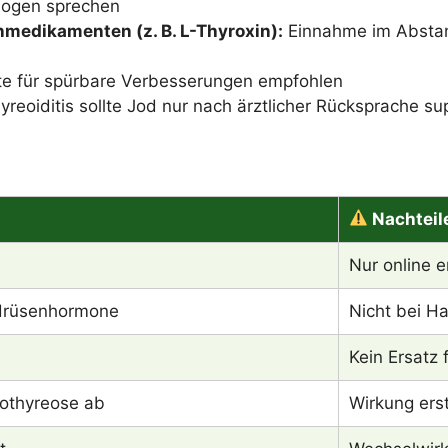
logen sprechen
medikamenten (z. B. L-Thyroxin):
Einnahme im Absta
e für spürbare Verbesserungen empfohlen
reoiditis sollte Jod nur nach ärztlicher Rücksprache s
Nachteil
Nur online e
ddrüsenhormone
Nicht bei H
Kein Ersatz
othyreose ab
Wirkung ers