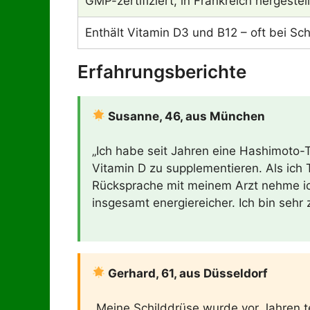
GMP-zertifiziert, in Frankreich hergestell
Enthält Vitamin D3 und B12 – oft bei S
Erfahrungsberichte
Susanne, 46, aus München
„Ich habe seit Jahren eine Hashimoto-T
Vitamin D zu supplementieren. Als ich T
Rücksprache mit meinem Arzt nehme ich
insgesamt energiereicher. Ich bin sehr 
Gerhard, 61, aus Düsseldorf
„Meine Schilddrüse wurde vor Jahren t