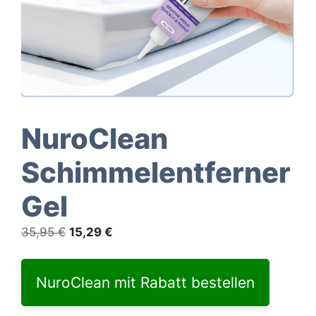
NuroClean
Schimmelentferner
Gel
Ursprünglicher
Aktueller
35,95
€
15,29
€
Preis
Preis
war:
ist:
NuroClean mit Rabatt bestellen
35,95 €
15,29 €.