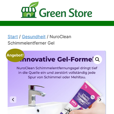
Zum
Inhalt
springen
Start
/
Gesundheit
/ NuroClean
Schimmelentferner Gel
Angebot!