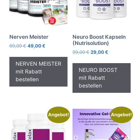
Nerven Meister
Neuro Boost Kapseln
(Nutrisolution)
Ursprünglicher
Aktueller
69,00
€
49,00
€
Ursprünglicher
Aktueller
Preis
Preis
99,00
€
29,00
€
Preis
Preis
war:
ist:
NERVEN MEISTER
war:
ist:
69,00 €
49,00 €.
NEURO BOOST
mit Rabatt
99,00 €
29,00 €.
mit Rabatt
bestellen
bestellen
Angebot!
Angebot!