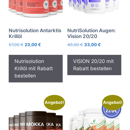
Nutrisolution Antarktis
NutriSolution Augen:
Krillöl
Vision 20/20
Ursprünglicher
Aktueller
Ursprünglicher
Aktueller
57,00
€
23,00
€
49,00
€
33,00
€
Preis
Preis
Preis
Preis
war:
ist:
war:
ist:
Nutrisolution
VISION 20/20 mit
57,00 €
23,00 €.
49,00 €
33,00 €.
Krillöl mit Rabatt
Rabatt bestellen
bestellen
Angebot!
Angebot!