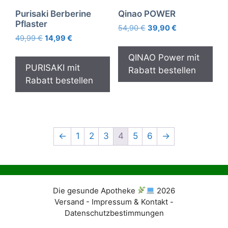
Purisaki Berberine
Qinao POWER
Pflaster
Ursprünglicher
Aktueller
54,90
€
39,90
€
Ursprünglicher
Aktueller
49,99
€
14,99
€
Preis
Preis
Preis
Preis
war:
ist:
QINAO Power mit
war:
ist:
54,90 €
39,90 €.
PURISAKI mit
Rabatt bestellen
49,99 €
14,99 €.
Rabatt bestellen
←
1
2
3
4
5
6
→
Die gesunde Apotheke
2026
Versand - Impressum & Kontakt -
Datenschutzbestimmungen