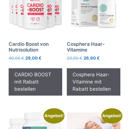
Cardio Boost von
Cosphera Haar-
Nutrisolution
Vitamine
Ursprünglicher
Aktueller
Ursprünglicher
Aktueller
49,00
€
29,00
€
29,90
€
26,90
€
Preis
Preis
Preis
Preis
war:
ist:
war:
ist:
CARDIO BOOST
Cosphera Haar-
49,00 €
29,00 €.
29,90 €
26,90 €.
mit Rabatt
Vitamine mit
bestellen
Rabatt bestellen
Angebot!
Angebot!