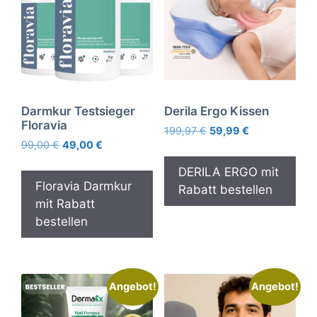
Darmkur Testsieger
Derila Ergo Kissen
Floravia
Ursprünglicher
Aktueller
199,97
€
59,99
€
Ursprünglicher
Aktueller
99,00
€
49,00
€
Preis
Preis
Preis
Preis
war:
ist:
DERILA ERGO mit
war:
ist:
199,97 €
59,99 €.
Floravia Darmkur
Rabatt bestellen
99,00 €
49,00 €.
mit Rabatt
bestellen
Angebot!
Angebot!