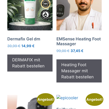
Dermafix Gel dm
EMSense Heating Foot
Massager
Ursprünglicher
Aktueller
39,99
€
14,99
€
Ursprünglicher
Aktueller
Preis
Preis
99,00
€
37,45
€
Preis
Preis
war:
ist:
DERMAFIX mit
war:
ist:
39,99 €
14,99 €.
Heating Foot
Rabatt bestellen
99,00 €
37,45 €.
Massager mit
Rabatt bestellen
Angebot!
Angebot!