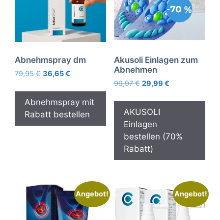
Abnehmspray dm
Akusoli Einlagen zum
Abnehmen
Ursprünglicher
Aktueller
79,95
€
36,65
€
Ursprünglicher
Aktueller
Preis
Preis
99,97
€
29,99
€
Preis
Preis
war:
ist:
Abnehmspray mit
war:
ist:
79,95 €
36,65 €.
AKUSOLI
Rabatt bestellen
99,97 €
29,99 €.
Einlagen
bestellen (70%
Rabatt)
Angebot!
Angebot!