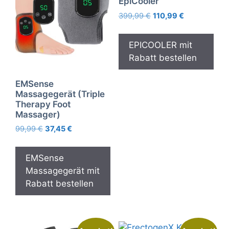
EpiCooler
Ursprünglicher
Aktueller
399,99
€
110,99
€
Preis
Preis
war:
ist:
EPICOOLER mit
399,99 €
110,99 €.
Rabatt bestellen
EMSense
Massagegerät (Triple
Therapy Foot
Massager)
Ursprünglicher
Aktueller
99,99
€
37,45
€
Preis
Preis
war:
ist:
EMSense
99,99 €
37,45 €.
Massagegerät mit
Rabatt bestellen