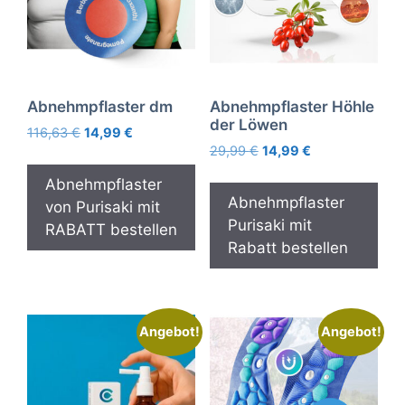
Abnehmpflaster dm
Abnehmpflaster Höhle
der Löwen
Ursprünglicher
Aktueller
116,63
€
14,99
€
Ursprünglicher
Aktueller
Preis
Preis
29,99
€
14,99
€
Preis
Preis
war:
ist:
Abnehmpflaster
war:
ist:
116,63 €
14,99 €.
Abnehmpflaster
von Purisaki mit
29,99 €
14,99 €.
Purisaki mit
RABATT bestellen
Rabatt bestellen
Angebot!
Angebot!