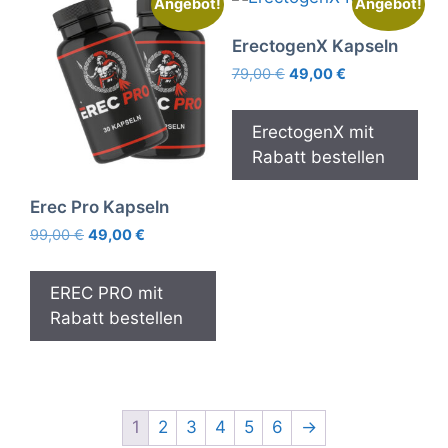
Angebot!
Angebot!
ErectogenX Kapseln
Ursprünglicher
Aktueller
79,00
€
49,00
€
Preis
Preis
war:
ist:
ErectogenX mit
79,00 €
49,00 €.
Rabatt bestellen
Erec Pro Kapseln
Ursprünglicher
Aktueller
99,00
€
49,00
€
Preis
Preis
war:
ist:
EREC PRO mit
99,00 €
49,00 €.
Rabatt bestellen
1
2
3
4
5
6
→