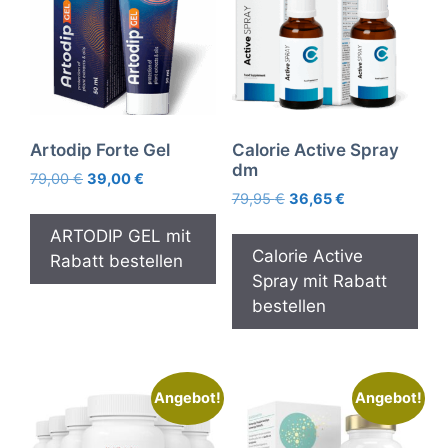
Artodip Forte Gel
Calorie Active Spray
dm
Ursprünglicher
Aktueller
79,00
€
39,00
€
Ursprünglicher
Aktueller
Preis
Preis
79,95
€
36,65
€
Preis
Preis
war:
ist:
ARTODIP GEL mit
war:
ist:
79,00 €
39,00 €.
Calorie Active
Rabatt bestellen
79,95 €
36,65 €.
Spray mit Rabatt
bestellen
Angebot!
Angebot!