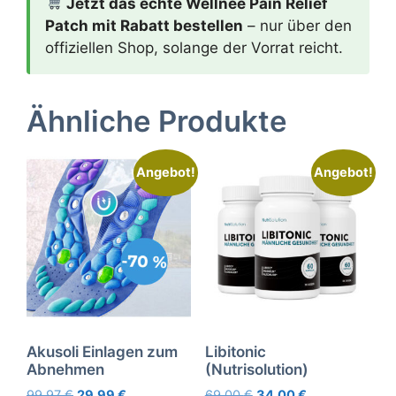
Jetzt das echte Wellnee Pain Relief
Patch mit Rabatt bestellen
– nur über den
offiziellen Shop, solange der Vorrat reicht.
Ähnliche Produkte
Angebot!
Angebot!
Akusoli Einlagen zum
Libitonic
Abnehmen
(Nutrisolution)
Ursprünglicher
Aktueller
Ursprünglicher
Aktueller
99,97
€
29,99
€
69,00
€
34,00
€