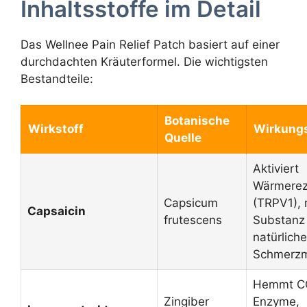
Inhaltsstoffe im Detail
Das Wellnee Pain Relief Patch basiert auf einer
durchdachten Kräuterformel. Die wichtigsten
Bestandteile:
Botanische
Wirkstoff
Wirkung
Quelle
Aktiviert
Wärmerez
Capsicum
(TRPV1), 
Capsaicin
frutescens
Substanz
natürliche
Schmerzm
Hemmt C
Zingiber
Enzyme,