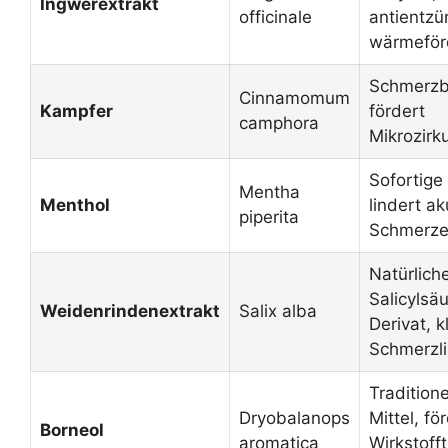
Ingwerextrakt
officinale
antientzü
wärmeför
Schmerzb
Cinnamomum
Kampfer
fördert
camphora
Mikrozirku
Sofortige
Mentha
Menthol
lindert a
piperita
Schmerze
Natürlich
Salicylsä
Weidenrindenextrakt
Salix alba
Derivat, k
Schmerzl
Tradition
Dryobalanops
Mittel, fö
Borneol
aromatica
Wirkstoff