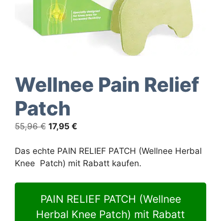
Wellnee Pain Relief
Patch
Ursprünglicher
Aktueller
55,96
€
17,95
€
Preis
Preis
war:
ist:
Das echte PAIN RELIEF PATCH (Wellnee Herbal
55,96 €
17,95 €.
Knee Patch) mit Rabatt kaufen.
PAIN RELIEF PATCH (Wellnee
Herbal Knee Patch) mit Rabatt