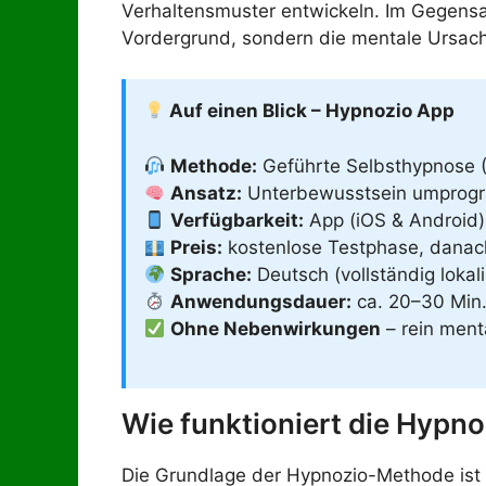
Verhaltensmuster entwickeln. Im Gegensat
Vordergrund, sondern die mentale Ursac
Auf einen Blick – Hypnozio App
Methode:
Geführte Selbsthypnose 
Ansatz:
Unterbewusstsein umprog
Verfügbarkeit:
App (iOS & Android
Preis:
kostenlose Testphase, dana
Sprache:
Deutsch (vollständig lokali
Anwendungsdauer:
ca. 20–30 Min.
Ohne Nebenwirkungen
– rein men
Wie funktioniert die Hypn
Die Grundlage der Hypnozio-Methode ist di