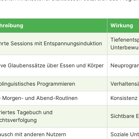
hreibung
Wirkung
Tiefenents
hrte Sessions mit Entspannungsinduktion
Unterbewus
ive Glaubenssätze über Essen und Körper
Neuprogram
olinguistisches Programmieren
Verhaltens
e Morgen- und Abend-Routinen
Konsistenz 
riertes Tagebuch und
Sichtbare E
chtsverfolgung
ausch mit anderen Nutzern
Soziale Unt