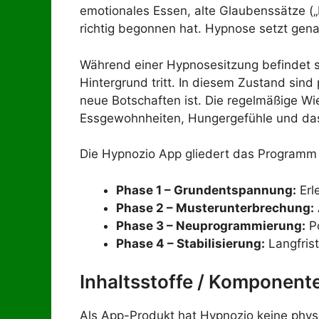
emotionales Essen, alte Glaubenssätze (
richtig begonnen hat. Hypnose setzt gen
Während einer Hypnosesitzung befindet si
Hintergrund tritt. In diesem Zustand sin
neue Botschaften ist. Die regelmäßige Wi
Essgewohnheiten, Hungergefühle und das
Die Hypnozio App gliedert das Programm
Phase 1 – Grundentspannung:
Erl
Phase 2 – Musterunterbrechung:
Phase 3 – Neuprogrammierung:
Po
Phase 4 – Stabilisierung:
Langfris
Inhaltsstoffe / Komponent
Als App-Produkt hat Hypnozio keine phys