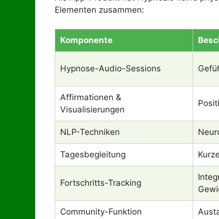
Elementen zusammen:
Komponente
Besc
Hypnose-Audio-Sessions
Gefü
Affirmationen &
Posit
Visualisierungen
NLP-Techniken
Neur
Tagesbegleitung
Kurz
Integ
Fortschritts-Tracking
Gewi
Community-Funktion
Aust