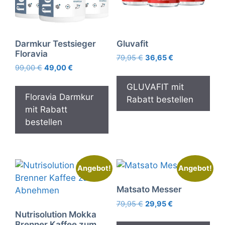
Darmkur Testsieger
Gluvafit
Floravia
Ursprünglicher
Aktueller
79,95
€
36,65
€
Ursprünglicher
Aktueller
99,00
€
49,00
€
Preis
Preis
Preis
Preis
war:
ist:
GLUVAFIT mit
war:
ist:
79,95 €
36,65 €.
Floravia Darmkur
Rabatt bestellen
99,00 €
49,00 €.
mit Rabatt
bestellen
Angebot!
Angebot!
Matsato Messer
Ursprünglicher
Aktueller
79,95
€
29,95
€
Preis
Preis
Nutrisolution Mokka
Brenner Kaffee zum
war:
ist: