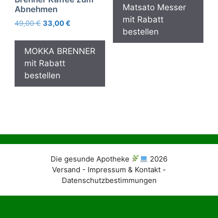
Matsato Messer
Abnehmen
79,95 €
29,95 €.
mit Rabatt
Ursprünglicher
Aktueller
49,00
€
33,00
€
bestellen
Preis
Preis
war:
ist:
MOKKA BRENNER
49,00 €
33,00 €.
mit Rabatt
bestellen
Die gesunde Apotheke
2026
Versand - Impressum & Kontakt -
Datenschutzbestimmungen