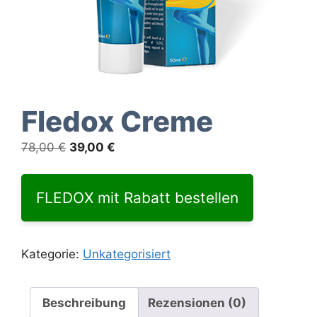
Fledox Creme
Ursprünglicher
Aktueller
78,00
€
39,00
€
Preis
Preis
war:
ist:
FLEDOX mit Rabatt bestellen
78,00 €
39,00 €.
Kategorie:
Unkategorisiert
Beschreibung
Rezensionen (0)