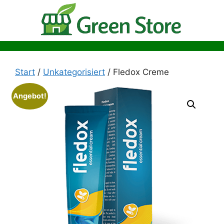
Zum
Inhalt
springen
Start
/
Unkategorisiert
/ Fledox Creme
Angebot!